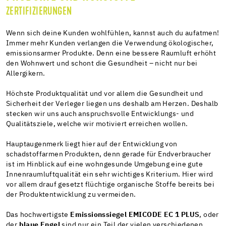
ZERTIFIZIERUNGEN
Wenn sich deine Kunden wohlfühlen, kannst auch du aufatmen!
Immer mehr Kunden verlangen die Verwendung ökologischer,
emissionsarmer Produkte. Denn eine bessere Raumluft erhöht
den Wohnwert und schont die Gesundheit – nicht nur bei
Allergikern.
Höchste Produktqualität und vor allem die Gesundheit und
Sicherheit der Verleger liegen uns deshalb am Herzen. Deshalb
stecken wir uns auch anspruchsvolle Entwicklungs- und
Qualitätsziele, welche wir motiviert erreichen wollen.
Hauptaugenmerk liegt hier auf der Entwicklung von
schadstoffarmen Produkten, denn gerade für Endverbraucher
ist im Hinblick auf eine wohngesunde Umgebung eine gute
Innenraumluftqualität ein sehr wichtiges Kriterium. Hier wird
vor allem drauf gesetzt flüchtige organische Stoffe bereits bei
der Produktentwicklung zu vermeiden.
Das hochwertigste
Emissionssiegel EMICODE EC 1 PLUS
, oder
der
blaue Engel
sind nur ein Teil der vielen verschiedenen