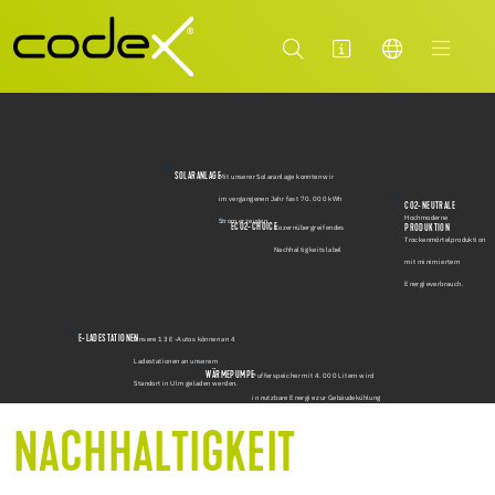
SOLARANLAGE
Mit unserer Solaranlage konnten wir
im vergangenen Jahr fast 70.000 kWh
CO2-NEUTRALE
Hochmoderne
Strom erzeugen.
ECO2-CHOICE
PRODUKTION
Kozernübergreifendes
Trockenmörtelproduktion
Nachhaltigkeitslabel
mit minimiertem
Energieverbrauch.
E-LADESTATIONEN
Unsere 13 E-Autos können an 4
Ladestationen an unserem
WÄRMEPUMPE
Pufferspeicher mit 4.000 Litern wird
Standort in Ulm geladen werden.
in nutzbare Energie zur Gebäudekühlung
und -beheizung umgewandelt.
NACHHALTIGKEIT