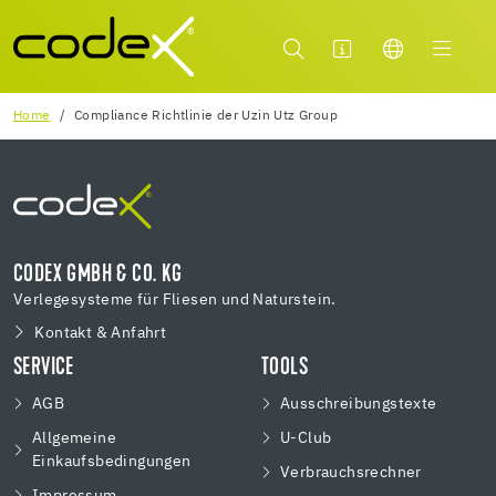
Home
Compliance Richtlinie der Uzin Utz Group
CODEX GMBH & CO. KG
Verlegesysteme für Fliesen und Naturstein.
Kontakt & Anfahrt
SERVICE
TOOLS
AGB
Ausschreibungstexte
Allgemeine
U-Club
Einkaufsbedingungen
Verbrauchsrechner
Impressum