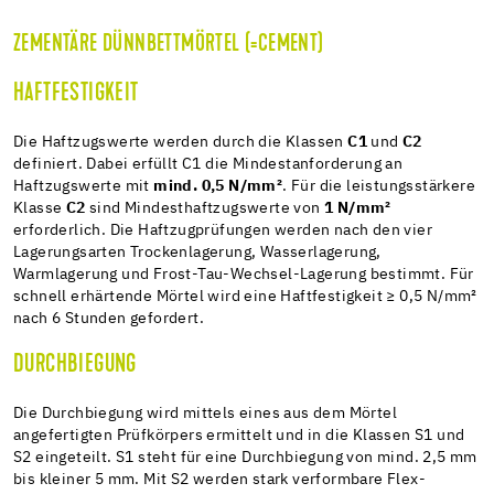
ZEMENTÄRE DÜNNBETTMÖRTEL (=CEMENT)
HAFTFESTIGKEIT
Die Haftzugswerte werden durch die Klassen
C1
und
C2
definiert. Dabei erfüllt C1 die Mindestanforderung an
Haftzugswerte mit
mind. 0,5 N/mm²
. Für die leistungsstärkere
Klasse
C2
sind Mindesthaftzugswerte von
1 N/mm²
erforderlich. Die Haftzugprüfungen werden nach den vier
Lagerungsarten Trockenlagerung, Wasserlagerung,
Warmlagerung und Frost-Tau-Wechsel-Lagerung bestimmt. Für
schnell erhärtende Mörtel wird eine Haftfestigkeit ≥ 0,5 N/mm²
nach 6 Stunden gefordert.
DURCHBIEGUNG
Die Durchbiegung wird mittels eines aus dem Mörtel
angefertigten Prüfkörpers ermittelt und in die Klassen S1 und
S2 eingeteilt. S1 steht für eine Durchbiegung von mind. 2,5 mm
bis kleiner 5 mm. Mit S2 werden stark verformbare Flex-