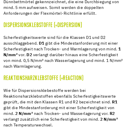
Dünnbettmörtel gekennzeichnet, die eine Durchbiegung von
mind. 5 mm aufweisen. Somit werden die doppelten
Anforderungen der Flexmörtel-Richtlinie erfüllt.
DISPERSIONSKLEBSTOFFE (=DISPERSION)
Scherfestigkeitswerte sind für die Klassen D1 und D2
ausschlaggebend.
D1
gibt die Mindestanforderung mit einer
Scherfestigkeit nach Trocken- und Warmlagerung von mind.
1
N/mm²
vor.
D2
verlangt darüber hinaus eine Scherfestigkeit
von mind. 0,5 N/mm² nach Wasserlagerung und mind. 1 N/mm²
nach Warmlagerung.
REAKTIONSHARZKLEBSTOFFE (=REACTION)
Wie für Dispersionsklebestoffe werden bei
Reaktionsharzklebstoffen ebenfalls Scherfestigkeitswerte
geprüft, die mit den Klassen R1 und R2 bezeichnet sind.
R1
gibt die Mindestanforderung mit einer Scherfestigkeit von
mind.
2 N/mm²
nach Trocken- und Wasserlagerung vor.
R2
verlangt zusätzlich eine Scherfestigkeit von mind.
2 N/mm²
nach Temperaturwechsel.