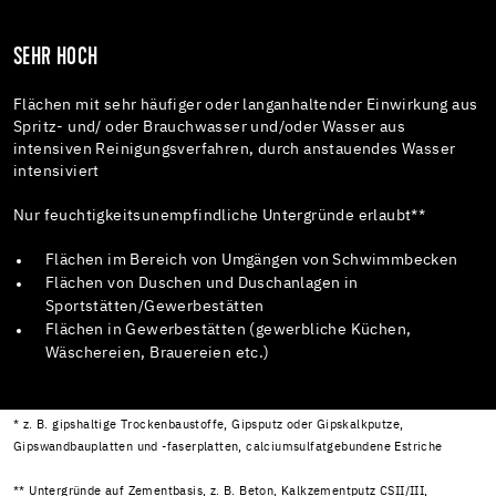
SEHR HOCH
Flächen mit sehr häufiger oder langanhaltender Einwirkung aus
Spritz- und/ oder Brauchwasser und/oder Wasser aus
intensiven Reinigungsverfahren, durch anstauendes Wasser
intensiviert
Nur feuchtigkeitsunempfindliche Untergründe erlaubt**
Flächen im Bereich von Umgängen von Schwimmbecken
Flächen von Duschen und Duschanlagen in
Sportstätten/Gewerbestätten
Flächen in Gewerbestätten (gewerbliche Küchen,
Wäschereien, Brauereien etc.)
* z. B. gipshaltige Trockenbaustoffe, Gipsputz oder Gipskalkputze,
Gipswandbauplatten und -faserplatten, calciumsulfatgebundene Estriche
** Untergründe auf Zementbasis, z. B. Beton, Kalkzementputz CSII/III,