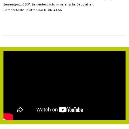
Zementputz CSIV, Zementestrich, mineralische Bauplatten,
Porenbetonbauplatten nach DIN 4166