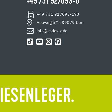
+49 731 927093-0
+49 731 927093-190
Heuweg 5/1, 89079 Ulm
info@codex-x.de
LIESENLEGER.