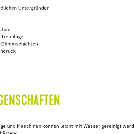
ndlichen Untergründen
ichen
f Trennlage
uf Dämmschichten
indruck
IGENSCHAFTEN
ge und Maschinen können leicht mit Wasser gereinigt wer
rhärtend