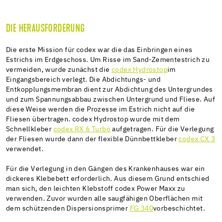
DIE HERAUSFORDERUNG
Die erste Mission für codex war die das Einbringen eines
Estrichs im Erdgeschoss. Um Risse im Sand-Zementestrich zu
vermeiden, wurde zunächst die
codex Hydrostop
im
Eingangsbereich verlegt. Die Abdichtungs- und
Entkopplungsmembran dient zur Abdichtung des Untergrundes
und zum Spannungsabbau zwischen Untergrund und Fliese. Auf
diese Weise werden die Prozesse im Estrich nicht auf die
Fliesen übertragen. codex Hydrostop wurde mit dem
Schnellkleber
codex RX 6 Turbo
aufgetragen. Für die Verlegung
der Fliesen wurde dann der flexible Dünnbettkleber
codex CX 3
verwendet.
Für die Verlegung in den Gängen des Krankenhauses war ein
dickeres Klebebett erforderlich. Aus diesem Grund entschied
man sich, den leichten Klebstoff codex Power Maxx zu
verwenden. Zuvor wurden alle saugfähigen Oberflächen mit
dem schützenden Dispersionsprimer
FG 340
vorbeschichtet.